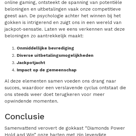
online gaming, ontsteekt de spanning van potentiële
beloningen en uitbetalingen vaak onze competitieve
geest aan. De psychologie achter het winnen bij het
gokken is intrigerend en zuigt ons in een wereld van
jackpot-sensatie. Laten we eens verkennen wat deze
beloningen zo aantrekkelijk maakt:
Onmiddellijke bevrediging
Diverse uitbetalingsmogelijkheden
Jackpotjacht
Impact op de gemeenschap
Al deze elementen samen voeden ons drang naar
succes, waardoor een verslavende cyclus ontstaat die
ons steeds weer doet terugkeren voor meer
opwindende momenten.
Conclusie
Samenvattend verovert de gokkast “Diamonds Power
Hold and Win” onze harten met zijn levendige