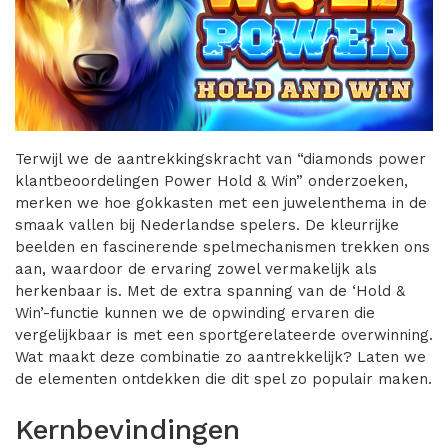
Terwijl we de aantrekkingskracht van “
diamonds power
klantbeoordelingen
Power Hold & Win” onderzoeken,
merken we hoe gokkasten met een juwelenthema in de
smaak vallen bij Nederlandse spelers. De kleurrijke
beelden en fascinerende spelmechanismen trekken ons
aan, waardoor de ervaring zowel vermakelijk als
herkenbaar is. Met de extra spanning van de ‘Hold &
Win’-functie kunnen we de opwinding ervaren die
vergelijkbaar is met een sportgerelateerde overwinning.
Wat maakt deze combinatie zo aantrekkelijk? Laten we
de elementen ontdekken die dit spel zo populair maken.
Kernbevindingen