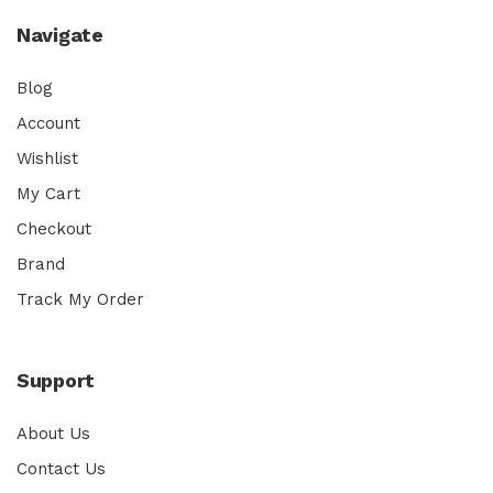
Navigate
Blog
Account
Wishlist
My Cart
Checkout
Brand
Track My Order
Support
About Us
Contact Us