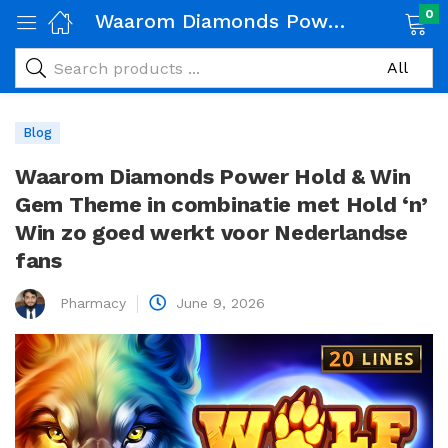
0
Waarom Diamonds Power Hold & Win Gem Theme in combinatie met Hold ‘n’ Win zo goed werkt voor Nederlandse fans
Blog
Waarom Diamonds Power Hold & Win
Gem Theme in combinatie met Hold ‘n’
Win zo goed werkt voor Nederlandse
fans
Pharmacy
June 9, 2026