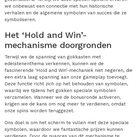
we onbewust een connectie met hun historische
verhalen en de algemene symbolen van succes die ze
symboliseren.
Het ‘Hold and Win’-
mechanisme doorgronden
Terwijl we de spanning van gokkasten met
edelstenenthema verkennen, kunnen we de
fascinerende ‘Hold and Win’-mechaniek niet negeren, die
een extra laag spanning aan onze gameplay toevoegt.
Deze functie richt zich op het behouden van symbolen,
waarbij we tijdens het gokken speciale symbolen
verzamelen. Wanneer we de bonusronde activeren,
krijgen we de kans om nog meer te verdienen, omdat
onze spins worden teruggezet.
Ons doel is om het scherm te vullen met deze speciale
symbolen, waardoor we fantastische prijzen kunnen
verdienen. Door de nuances van dit mechanisme te