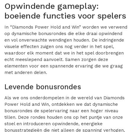
Opwindende gameplay:
boeiende functies voor spelers
In “Diamonds Power Hold and Win” worden we verwend
op dynamische bonusrondes die elke draai opwindend
en vol onverwachte wendingen houden. De indringende
visuele effecten zuigen ons nog verder in het spel,
waardoor elk moment dat we in het spel doorbrengen
echt meeslepend aanvoelt. Samen zorgen deze
elementen voor een spannende ervaring die we graag
met anderen delen.
Levende bonusrondes
Als we ons onderdompelen in de wereld van Diamonds
Power Hold and Win, ontdekken we dat dynamische
bonusrondes de spelervaring naar een hoger niveau
tillen. Deze rondes houden ons op het puntje van onze
stoel en introduceren opwindende, energieke
bonusstrategieën die niet alleen de spanning verhogen,