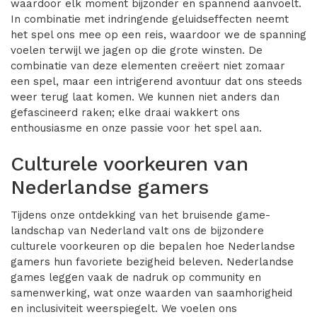
waardoor elk moment bijzonder en spannend aanvoelt.
In combinatie met indringende geluidseffecten neemt
het spel ons mee op een reis, waardoor we de spanning
voelen terwijl we jagen op die grote winsten. De
combinatie van deze elementen creëert niet zomaar
een spel, maar een intrigerend avontuur dat ons steeds
weer terug laat komen. We kunnen niet anders dan
gefascineerd raken; elke draai wakkert ons
enthousiasme en onze passie voor het spel aan.
Culturele voorkeuren van
Nederlandse gamers
Tijdens onze ontdekking van het bruisende game-
landschap van Nederland valt ons de bijzondere
culturele voorkeuren op die bepalen hoe Nederlandse
gamers hun favoriete bezigheid beleven. Nederlandse
games leggen vaak de nadruk op community en
samenwerking, wat onze waarden van saamhorigheid
en inclusiviteit weerspiegelt. We voelen ons