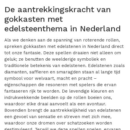
De aantrekkingskracht van
gokkasten met
edelsteenthema in Nederland
Als we denken aan de spanning van roterende rollen,
spreken gokkasten met edelstenen in Nederland direct
tot onze fantasie. Deze spellen draaien niet alleen om
geluk; ze benutten de weelderige symboliek en
traditionele betekenis van edelstenen. Edelstenen zoals
diamanten, saffieren en smaragden staan al lange tijd
symbool voor welvaart, macht en pracht –
eigenschappen die resoneren met spelers die ervan
fantaseren rijk te worden. De levendige kleuren en
indrukwekkende beelden op de rollen boeien ons,
waardoor elke draai aanvoelt als een avontuur.
Bovendien brengt de aantrekkelijkheid van edelstenen
een gevoel van sensatie en streven met zich mee,
waardoor onze dromen over schatzoeken worden
gestimuleerd. Terwijl we deze spellen spelen, ervaren