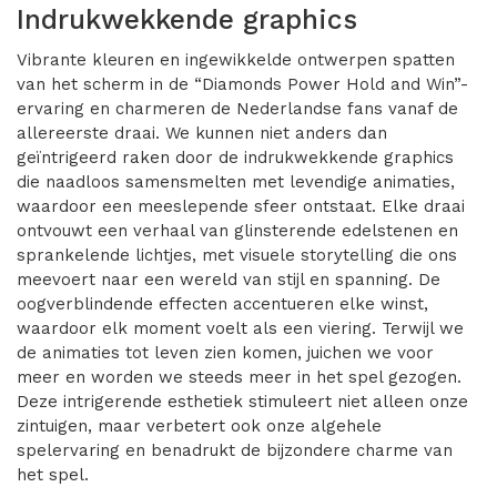
Indrukwekkende graphics
Vibrante kleuren en ingewikkelde ontwerpen spatten
van het scherm in de “Diamonds Power Hold and Win”-
ervaring en charmeren de Nederlandse fans vanaf de
allereerste draai. We kunnen niet anders dan
geïntrigeerd raken door de indrukwekkende graphics
die naadloos samensmelten met levendige animaties,
waardoor een meeslepende sfeer ontstaat. Elke draai
ontvouwt een verhaal van glinsterende edelstenen en
sprankelende lichtjes, met visuele storytelling die ons
meevoert naar een wereld van stijl en spanning. De
oogverblindende effecten accentueren elke winst,
waardoor elk moment voelt als een viering. Terwijl we
de animaties tot leven zien komen, juichen we voor
meer en worden we steeds meer in het spel gezogen.
Deze intrigerende esthetiek stimuleert niet alleen onze
zintuigen, maar verbetert ook onze algehele
spelervaring en benadrukt de bijzondere charme van
het spel.