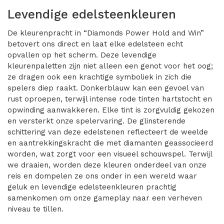
Levendige edelsteenkleuren
De kleurenpracht in “Diamonds Power Hold and Win”
betovert ons direct en laat elke edelsteen echt
opvallen op het scherm. Deze levendige
kleurenpaletten zijn niet alleen een genot voor het oog;
ze dragen ook een krachtige symboliek in zich die
spelers diep raakt. Donkerblauw kan een gevoel van
rust oproepen, terwijl intense rode tinten hartstocht en
opwinding aanwakkeren. Elke tint is zorgvuldig gekozen
en versterkt onze spelervaring. De glinsterende
schittering van deze edelstenen reflecteert de weelde
en aantrekkingskracht die met diamanten geassocieerd
worden, wat zorgt voor een visueel schouwspel. Terwijl
we draaien, worden deze kleuren onderdeel van onze
reis en dompelen ze ons onder in een wereld waar
geluk en levendige edelsteenkleuren prachtig
samenkomen om onze gameplay naar een verheven
niveau te tillen.