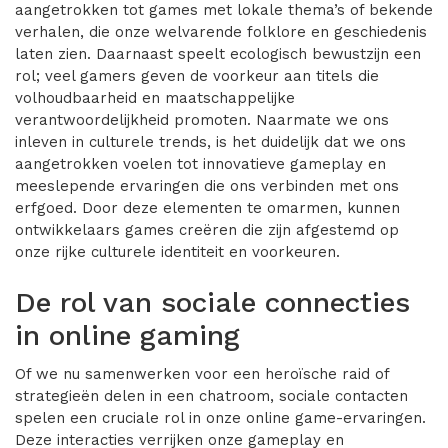
aangetrokken tot games met lokale thema’s of bekende
verhalen, die onze welvarende folklore en geschiedenis
laten zien. Daarnaast speelt ecologisch bewustzijn een
rol; veel gamers geven de voorkeur aan titels die
volhoudbaarheid en maatschappelijke
verantwoordelijkheid promoten. Naarmate we ons
inleven in culturele trends, is het duidelijk dat we ons
aangetrokken voelen tot innovatieve gameplay en
meeslepende ervaringen die ons verbinden met ons
erfgoed. Door deze elementen te omarmen, kunnen
ontwikkelaars games creëren die zijn afgestemd op
onze rijke culturele identiteit en voorkeuren.
De rol van sociale connecties
in online gaming
Of we nu samenwerken voor een heroïsche raid of
strategieën delen in een chatroom, sociale contacten
spelen een cruciale rol in onze online game-ervaringen.
Deze interacties verrijken onze gameplay en