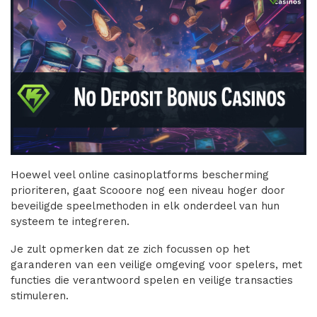
Hoewel veel online casinoplatforms bescherming
prioriteren, gaat Scooore nog een niveau hoger door
beveiligde speelmethoden in elk onderdeel van hun
systeem te integreren.
Je zult opmerken dat ze zich focussen op het
garanderen van een veilige omgeving voor spelers, met
functies die verantwoord spelen en veilige transacties
stimuleren.