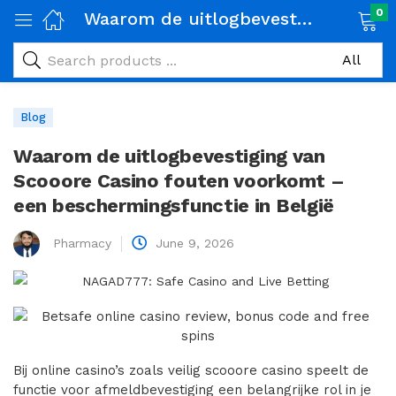
0
Waarom de uitlogbevestiging van Scooore Casino fouten voorkomt – een beschermingsfunctie in België
Blog
Waarom de uitlogbevestiging van
Scooore Casino fouten voorkomt –
een beschermingsfunctie in België
Pharmacy
June 9, 2026
Bij online casino’s zoals
veilig scooore casino
speelt de
functie voor afmeldbevestiging een belangrijke rol in je