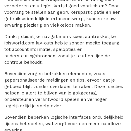
verbeteren en u tegelijkertijd goed voorlichten? Door
voorrang te stellen aan gebruikersparticipatie en een
gebruiksvriendelijk interfaceontwerp, kunnen ze uw
ervaring plezierig en vlekkeloos maken.
Dankzij duidelijke navigatie en visueel aantrekkelijke
ibisworld.com
lay-outs heb je zonder moeite toegang
tot accountinformatie, spelopties en
ondersteuningsbronnen, zodat je te allen tijde de
controle behoudt.
Bovendien zorgen betrokken elementen, zoals
gepersonaliseerde meldingen en tips, ervoor dat je
geboeid blijft zonder overladen te raken. Deze functies
helpen je alert te blijven van je gokgedrag,
ondersteunen verantwoord spelen en verhogen
tegelijkertijd je spelplezier.
Bovendien beperken logische interfaces onduidelijkheid
tijdens het spelen, wat zorgt voor een meer naadloze
ervaring.