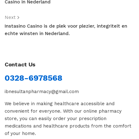
Casino in Nederland
Next
Instasino Casino is de plek voor plezier, integriteit en
echte winsten in Nederland.
Contact Us
0328-6978568
ibnesultanpharmacy@gmail.com
We believe in making healthcare accessible and
convenient for everyone. With our online pharmacy
store, you can easily order your prescription
medications and healthcare products from the comfort
of your home.