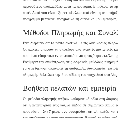
περισσότερο απολαμβάνω αυτά τα προνόμια. Επιπλέον, το πρ
ποτέ. Αυτό που είναι εξαιρετικά ελκυστικό είναι η υποστήρ
πρόγραμμα βελτιώνει πραγματικά τη συνολική μου εμπειρία, 
Μέθοδοι Πληρωμής και Συναλ
Ενώ διερευνούσα τα πάντα σχετικά με τις διαδικασίες πληρ
Οι παίκτες μπορούν να διαλέξουν από γνωστές πιστωτικές κα
που είναι εξαιρετικά εντυπωσιακό είναι η ταχύτητα εκτέλεσ
Εκτίμησα την επικέντρωση στις ασφαλείς μεθόδους πληρωμής
χρήστη διεπαφή απλοποιεί τη διαδικασία συναλλαγών, επιτρέ
πληρωμής βελτιώνει την διασκέδαση του παιχνιδιού στο Ve
Βοήθεια πελατών και εμπειρία
Οι μέθοδοι πληρωμής παίζουν καθοριστικό ρόλο στη διαμόρφω
ότι η ανταπόκριση ενός καζίνο επιδρά σε σημαντικό βαθμό τ
προσβάσιμη 24/7 μέσω live συνομιλίας, email, καθώς και τ
την αναζήτηση games και προσφορών. Εκτιμώ το πόσο επιλύο