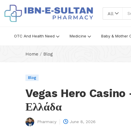
All
OTC And Health Need
Medicine
Baby & Mother 
Home
/
Blog
Blog
Vegas Hero Casino –
Ελλάδα
Pharmacy
June 8, 2026