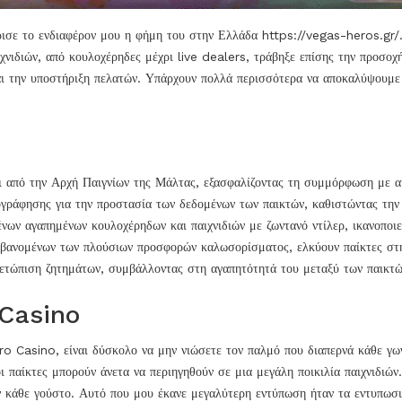
ισε το ενδιαφέρον μου η φήμη του στην Ελλάδα
https://vegas-heros.gr/
ιχνιδιών, από κουλοχέρηδες μέχρι live dealers, τράβηξε επίσης την προσο
και την υποστήριξη πελατών. Υπάρχουν πολλά περισσότερα να αποκαλύψουμε
ι από την Αρχή Παιγνίων της Μάλτας, εξασφαλίζοντας τη συμμόρφωση με α
ράφησης για την προστασία των δεδομένων των παικτών, καθιστώντας την 
νων αγαπημένων κουλοχέρηδων και παιχνιδιών με ζωντανό ντίλερ, ικανοποιεί
βανομένων των πλούσιων προσφορών καλωσορίσματος, ελκύουν παίκτες στην
ετώπιση ζητημάτων, συμβάλλοντας στη αγαπητότητά του μεταξύ των παικτώ
 Casino
 Casino, είναι δύσκολο να μην νιώσετε τον παλμό που διαπερνά κάθε γων
οι παίκτες μπορούν άνετα να περιηγηθούν σε μια μεγάλη ποικιλία παιχνιδιώ
ύν κάθε γούστο. Αυτό που μου έκανε μεγαλύτερη εντύπωση ήταν τα εντυπωσι