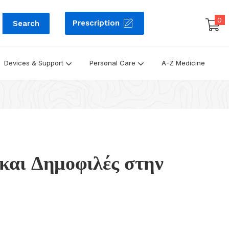
0
Prescription
Search
Devices & Support
Personal Care
A-Z Medicine
και Δημοφιλές στην