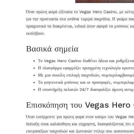
Όταν πρώτη φορά εξέτασα το Vegas Hero Casino, με κέντρ
για την προστασία στα online τυχερά παιχνίδια. Η γκάμα πα
πραγματικά να διακρίνεται, ειδικά όσον αφορά τα μπόνους 
εκπλήξουν.
Βασικά σημεία
Το Vegas Hero Casino διαθέτει άδεια και ρυθμίζετα
Η πλατφόρμα εφαρμόζει προηγμένη τεχνολογία κρυπτογ
Με μια ποικίλη επιλογή παιχνιδιών, συμπεριλαμβανομέ
Τα γοητευτικά μπόνους και οι προσφορές, συμπεριλαμ
Η υποστήριξη πελατών 24/7 διασφαλίζει άμεση αντιμ
Επισκόπηση του Vegas Hero
Όταν εισέρχεστε για πρώτη φορά στον κόσμο του Vegas Hero
διάταξη είναι καλαίσθητη και εύχρηστη, διασφαλίζοντας ότι 
επιτραπέζιων παιχνιδιών και ζωντανών ντίλερ που ικανοποιο