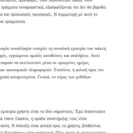
 πράγματα συναρπαστικά, εξασφαλίζοντας ότι δεν θα βαρεθώ
εια και προσωπικές προσφορές. Η συμμετοχή με αυτό το
αι πραγματικά.
ογών συναλλαγών ενισχύει τη συνολική εμπειρία του παίκτη.
ορές, εγγυώμενοι ομαλές καταθέσεις και αναλήψεις. Αυτό
 μπορούν να εκτελεστούν μέσα σε ορισμένες ημέρες.
αι οικονομικών πληροφοριών. Επιπλέον, η φιλική προς τον
εχνικά καταρτισμένοι. Γενικά, το εύρος των μεθόδων
εμπειρία χρήστη είναι το ίδιο σημαντικές. Έχω διαπιστώσει
gas Hero Casino, η ομάδα υποστήριξης τους είναι
απλή. Η διάταξη είναι φιλική προς το χρήστη, βοηθώντας
ν Ερωτήσεων είναι αναλυτική. Όλοι αυτοί οι συγκεκριμένοι