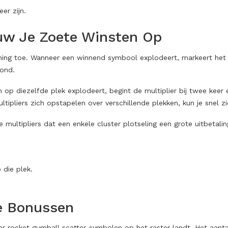
er zijn.
ouw Je Zoete Winsten Op
nning toe. Wanneer een winnend symbool explodeert, markeert het 
ond.
 op diezelfde plek explodeert, begint de multiplier bij twee keer
ipliers zich opstapelen over verschillende plekken, kun je snel 
 multipliers dat een enkele cluster plotseling een grote uitbetal
 die plek.
le Bonussen
eer rocket‑gumball scatter-symbolen op het raster landt. Het aant