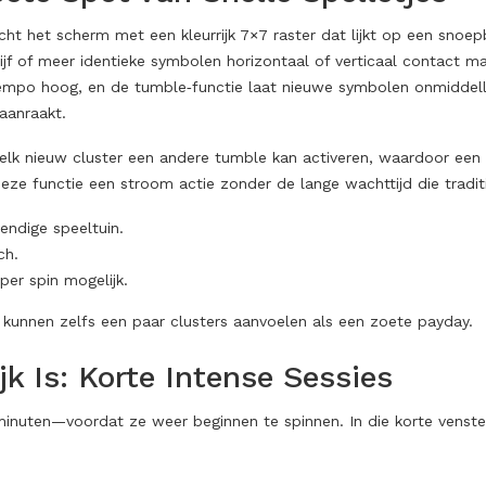
icht het scherm met een kleurrijk 7×7 raster dat lijkt op een snoe
jf of meer identieke symbolen horizontaal of verticaal contact m
empo hoog, en de tumble‑functie laat nieuwe symbolen onmiddelli
aanraakt.
k nieuw cluster een andere tumble kan activeren, waardoor een en
 deze functie een stroom actie zonder de lange wachttijd die tradi
ndige speeltuin.
ch.
er spin mogelijk.
, kunnen zelfs een paar clusters aanvoelen als een zoete payday.
k Is: Korte Intense Sessies
n minuten—voordat ze weer beginnen te spinnen. In die korte venste