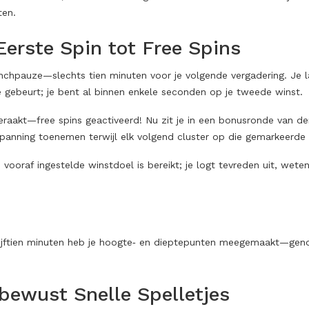
ten.
Eerste Spin tot Free Spins
 lunchpauze—slechts tien minuten voor je volgende vergadering. Je 
le gebeurt; je bent al binnen enkele seconden op je tweede winst.
geraakt—free spins geactiveerd! Nu zit je in een bonusronde van der
spanning toenemen terwijl elk volgend cluster op die gemarkeerde 
 vooraf ingestelde winstdoel is bereikt; je logt tevreden uit, wet
vijftien minuten heb je hoogte‑ en dieptepunten meegemaakt—gen
‑bewust Snelle Spelletjes