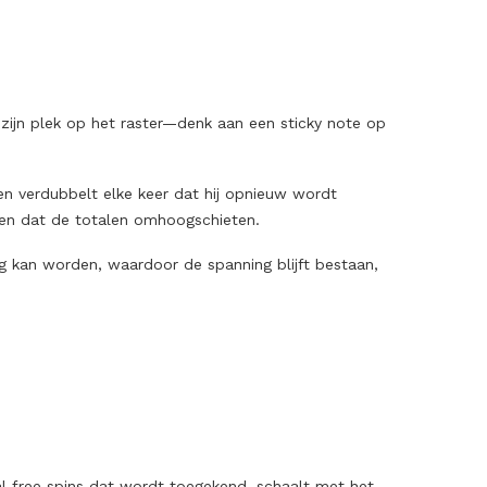
zijn plek op het raster—denk aan een sticky note op
 en verdubbelt elke keer dat hij opnieuw wordt
zien dat de totalen omhoogschieten.
ing kan worden, waardoor de spanning blijft bestaan,
al free spins dat wordt toegekend, schaalt met het