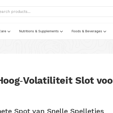
Care
Nutritions & Supplements
Foods & Beverages
oog‑Volatiliteit Slot vo
ete Spot van Snelle Spelletjes