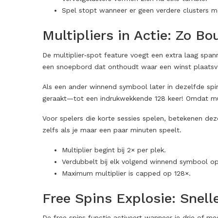
Spel stopt wanneer er geen verdere clusters me
Multipliers in Actie: Zo B
De multiplier‑spot feature voegt een extra laag spa
een snoepbord dat onthoudt waar een winst plaatsv
Als een ander winnend symbool later in dezelfde spin
geraakt—tot een indrukwekkende 128 keer! Omdat mult
Voor spelers die korte sessies spelen, betekenen deze
zelfs als je maar een paar minuten speelt.
Multiplier begint bij 2× per plek.
Verdubbelt bij elk volgend winnend symbool op
Maximum multiplier is capped op 128×.
Free Spins Explosie: Snel
De free spins‑functie activeert wanneer je drie of m