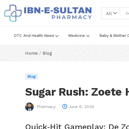
All
OTC And Health Need
Medicine
Baby & Mother 
Home
/
Blog
Blog
Sugar Rush: Zoete H
Pharmacy
June 6, 2026
Quick‑Hit Gameplay: De Zo