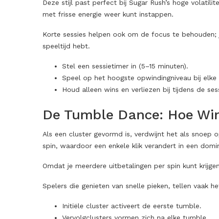
Deze stijl past perfect bij
Sugar Rush
’s hoge volatili
met frisse energie weer kunt instappen.
Korte sessies helpen ook om de focus te behouden; j
speeltijd hebt.
Stel een sessietimer in (5–15 minuten).
Speel op het hoogste opwindingniveau bij elke 
Houd alleen wins en verliezen bij tijdens de ses
De Tumble Dance: Hoe Wi
Als een cluster gevormd is, verdwijnt het als snoe
spin, waardoor een enkele klik verandert in een domi
Omdat je meerdere uitbetalingen per spin kunt krijgen
Spelers die genieten van snelle pieken, tellen vaak 
Initiële cluster activeert de eerste tumble.
Vervolgclusters vormen zich na elke tumble.