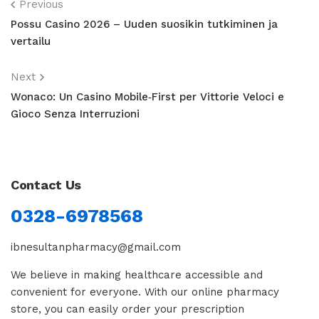
Previous
Possu Casino 2026 – Uuden suosikin tutkiminen ja
vertailu
Next
Wonaco: Un Casino Mobile‑First per Vittorie Veloci e
Gioco Senza Interruzioni
Contact Us
0328-6978568
ibnesultanpharmacy@gmail.com
We believe in making healthcare accessible and
convenient for everyone. With our online pharmacy
store, you can easily order your prescription