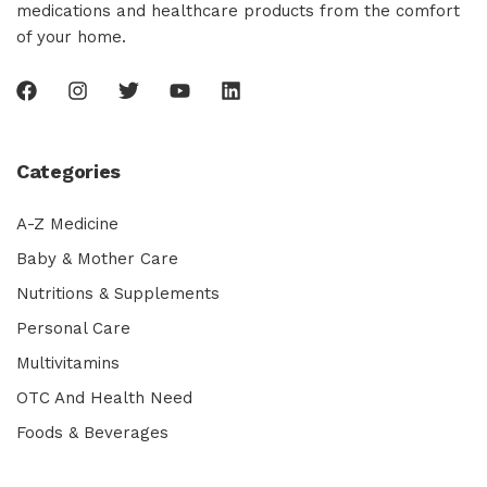
medications and healthcare products from the comfort
of your home.
Categories
A-Z Medicine
Baby & Mother Care
Nutritions & Supplements
Personal Care
Multivitamins
OTC And Health Need
Foods & Beverages