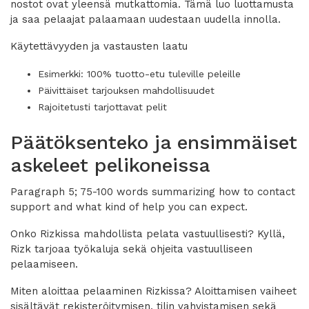
nostot ovat yleensä mutkattomia. Tämä luo luottamusta
ja saa pelaajat palaamaan uudestaan uudella innolla.
Käytettävyyden ja vastausten laatu
Esimerkki: 100% tuotto-etu tuleville peleille
Päivittäiset tarjouksen mahdollisuudet
Rajoitetusti tarjottavat pelit
Päätöksenteko ja ensimmäiset
askeleet pelikoneissa
Paragraph 5; 75-100 words summarizing how to contact
support and what kind of help you can expect.
Onko Rizkissa mahdollista pelata vastuullisesti? Kyllä,
Rizk tarjoaa työkaluja sekä ohjeita vastuulliseen
pelaamiseen.
Miten aloittaa pelaaminen Rizkissa? Aloittamisen vaiheet
sisältävät rekisteröitymisen, tilin vahvistamisen sekä