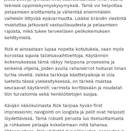
teknisiä oppimiskynnyskysymyksiä. Tämä voi helpottaa
pelaamisen aloittamista ja vähentää ensimmäisiin
vaiheisiin liittyvää epävarmuutta. Lisäksi brändin viestintä
muistuttaa jatkuvasti vastuullisuudesta ja pelaamisen
rajoista, mikä tukee terveellisen pelikokemuksen
kehittymistä.
Rizk ei ainoastaan lupaa nopeita kotiutuksia, vaan myös
korostaa sujuvia talletusvaihtoehtoja. Käytännön
kokemuksessa tämä näkyy helppona prosessina ja
selkeinä ohjeina, joiden avulla rahansiirrot hoituvat ilman
turhia viiveitä. Vaikka tarkkoja käsittelyaikoja ei olla
lueteltu tässä yleisesityksessä, on tärkeä muistaa
seuraavat käytännöt: varmista korttisisään ja noudatat
tilin turvatoimia sekä henkilötietojen suojaa.
Kävijän näkökulmasta Rizk tarjoaa hyvän first
impressionin; navigointi on loogista ja pelit ovat helposti
löydettävissä. Tämä robusti perusta luo itseluottamusta
ja rohkaisee pelaajia kokeilemaan mitä tahansa.