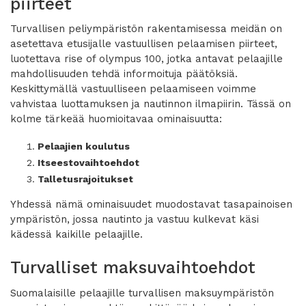
piirteet
Turvallisen peliympäristön rakentamisessa meidän on
asetettava etusijalle vastuullisen pelaamisen piirteet,
luotettava rise of olympus 100
, jotka antavat pelaajille
mahdollisuuden tehdä informoituja päätöksiä.
Keskittymällä vastuulliseen pelaamiseen voimme
vahvistaa luottamuksen ja nautinnon ilmapiirin. Tässä on
kolme tärkeää huomioitavaa ominaisuutta:
Pelaajien koulutus
Itseestovaihtoehdot
Talletusrajoitukset
Yhdessä nämä ominaisuudet muodostavat tasapainoisen
ympäristön, jossa nautinto ja vastuu kulkevat käsi
kädessä kaikille pelaajille.
Turvalliset maksuvaihtoehdot
Suomalaisille pelaajille turvallisen maksuympäristön