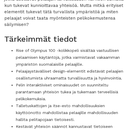
kun tukevat kunnioittavaa yhteisöä. Mutta mitkä erityiset
elementit tukevat tätä turvallista ympäristöä ja miten
pelaajat voivat taata myönteisten pelikokemustensa
säilymisen?
Tärkeimmät tiedot
Rise of Olympus 100 -kolikkopeli sisältää vastuullisen
pelaamisen käytäntöjä, jotka varmistavat vakaamman
ympäristön suomalaisille pelaajille.
Pelaajaystävälliset design-elementit edistävät pelaajien
osallistumista uhraamatta turvallisuutta ja hyvinvointia.
Pelin interaktiiviset ominaisuudet on suunniteltu
parantamaan yhteisön tukea ja tukemaan terveellisiä
pelikokemuksia.
Talletuskattojen ja itse-esto mahdollisuuksien
käyttöönotto mahdollistaa pelaajille mahdollisuuden
hallita pelitapojaan tietoisesti.
Kestävät yhteisön säännöt kannustavat tietoiseen