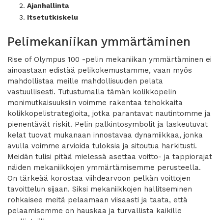
Ajanhallinta
Itsetutkiskelu
Pelimekaniikan ymmärtäminen
Rise of Olympus 100 -pelin mekaniikan ymmärtäminen ei
ainoastaan edistää pelikokemustamme, vaan myös
mahdollistaa meille mahdollisuuden pelata
vastuullisesti. Tutustumalla tämän kolikkopelin
monimutkaisuuksiin voimme rakentaa tehokkaita
kolikkopelistrategioita, jotka parantavat nautintomme ja
pienentävät riskit. Pelin palkintosymbolit ja laskeutuvat
kelat tuovat mukanaan innostavaa dynamiikkaa, jonka
avulla voimme arvioida tuloksia ja sitoutua harkitusti.
Meidän tulisi pitää mielessä asettaa voitto- ja tappiorajat
näiden mekaniikkojen ymmärtämisemme perusteella.
On tärkeää korostaa viihdearvoon pelkän voittojen
tavoittelun sijaan. Siksi mekaniikkojen hallitseminen
rohkaisee meitä pelaamaan viisaasti ja taata, että
pelaamisemme on hauskaa ja turvallista kaikille