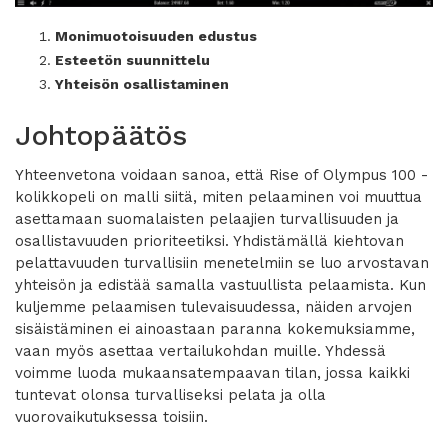
Monimuotoisuuden edustus
Esteetön suunnittelu
Yhteisön osallistaminen
Johtopäätös
Yhteenvetona voidaan sanoa, että Rise of Olympus 100 -
kolikkopeli on malli siitä, miten pelaaminen voi muuttua
asettamaan suomalaisten pelaajien turvallisuuden ja
osallistavuuden prioriteetiksi. Yhdistämällä kiehtovan
pelattavuuden turvallisiin menetelmiin se luo arvostavan
yhteisön ja edistää samalla vastuullista pelaamista. Kun
kuljemme pelaamisen tulevaisuudessa, näiden arvojen
sisäistäminen ei ainoastaan paranna kokemuksiamme,
vaan myös asettaa vertailukohdan muille. Yhdessä
voimme luoda mukaansatempaavan tilan, jossa kaikki
tuntevat olonsa turvalliseksi pelata ja olla
vuorovaikutuksessa toisiin.