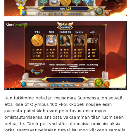
Kun tutkimme pelialan maisemaa Suomessa, on selvää,
että Rise of Olympus 100 -kolikkopeli nousee esiin
joukosta paitsi kiehtovan pelattavuutensa myös
omistautumisensa ansiosta vakaamman tilan luomiseen
pelaajille. Tämä peli yhdistää olennaisia ominaisuuksia,
jotka asettavat pelaajan turvallisuuden kärkeen samalla