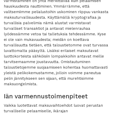
varmistaminen on yhtä merkittävää kuin pelaamisen
hauskuudesta nauttiminen. Ymmärrämme, että
valitsemiimme pelialustoihin uskominen riippuu vankasta
maksuturvallisuudesta. Käyttämällä kryptografiaa ja
turvallisia palvelimia nämä alustat varmistavat
turvalliset transaktiot ja antavat mielenrauhaa
lyödessämme vetoa tai talletuksia tehdessämme. Kyse
ei ole vain mukavuudesta; meidän on koettava
turvallisuutta tietäen, että taloustietomme ovat turvassa
luvattomalta pääsyltä. Lisäksi erilaiset maksutavat
luottokorteista sähköisiin lompakkoihin antavat meille
tarvitsemaamme joustavuutta. Omistautuminen
taloustietojemme suojaamiseen kohentaa huomattavasti
yleistä pelikokemustamme, jolloin voimme paneutua
pelin jännitykseen sen sijaan, että murehtisimme
maksuongelmista.
Iän varmennustoimenpiteet
Vaikka luotettavat maksuvaihtoehdot luovat perustan
turvalliselle pelaamiselle, ikärajan