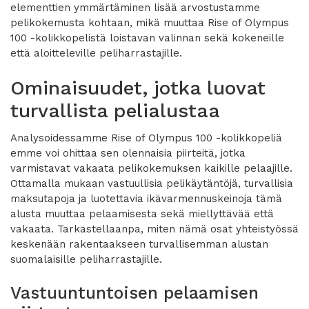
elementtien ymmärtäminen lisää arvostustamme
pelikokemusta kohtaan, mikä muuttaa Rise of Olympus
100 -kolikkopelistä loistavan valinnan sekä kokeneille
että aloitteleville peliharrastajille.
Ominaisuudet, jotka luovat
turvallista pelialustaa
Analysoidessamme Rise of Olympus 100 -kolikkopeliä
emme voi ohittaa sen olennaisia piirteitä, jotka
varmistavat vakaata pelikokemuksen kaikille pelaajille.
Ottamalla mukaan vastuullisia pelikäytäntöjä, turvallisia
maksutapoja ja luotettavia ikävarmennuskeinoja tämä
alusta muuttaa pelaamisesta sekä miellyttävää että
vakaata. Tarkastellaanpa, miten nämä osat yhteistyössä
keskenään rakentaakseen turvallisemman alustan
suomalaisille peliharrastajille.
Vastuuntuntoisen pelaamisen