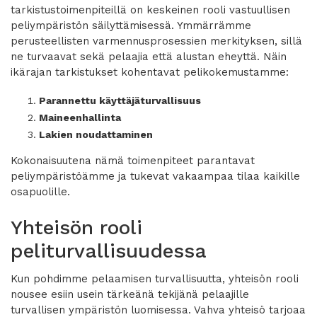
tarkistustoimenpiteillä on keskeinen rooli vastuullisen
peliympäristön säilyttämisessä. Ymmärrämme
perusteellisten varmennusprosessien merkityksen, sillä
ne turvaavat sekä pelaajia että alustan eheyttä. Näin
ikärajan tarkistukset kohentavat pelikokemustamme:
Parannettu käyttäjäturvallisuus
Maineenhallinta
Lakien noudattaminen
Kokonaisuutena nämä toimenpiteet parantavat
peliympäristöämme ja tukevat vakaampaa tilaa kaikille
osapuolille.
Yhteisön rooli
peliturvallisuudessa
Kun pohdimme pelaamisen turvallisuutta, yhteisön rooli
nousee esiin usein tärkeänä tekijänä pelaajille
turvallisen ympäristön luomisessa. Vahva yhteisö tarjoaa