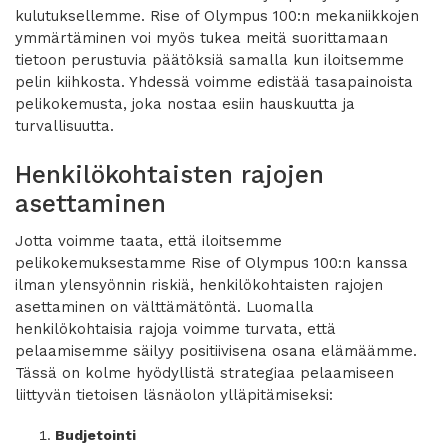
kulutuksellemme. Rise of Olympus 100:n mekaniikkojen
ymmärtäminen voi myös tukea meitä suorittamaan
tietoon perustuvia päätöksiä samalla kun iloitsemme
pelin kiihkosta. Yhdessä voimme edistää tasapainoista
pelikokemusta, joka nostaa esiin hauskuutta ja
turvallisuutta.
Henkilökohtaisten rajojen
asettaminen
Jotta voimme taata, että iloitsemme
pelikokemuksestamme Rise of Olympus 100:n kanssa
ilman ylensyönnin riskiä, henkilökohtaisten rajojen
asettaminen on välttämätöntä. Luomalla
henkilökohtaisia rajoja voimme turvata, että
pelaamisemme säilyy positiivisena osana elämäämme.
Tässä on kolme hyödyllistä strategiaa pelaamiseen
liittyvän tietoisen läsnäolon ylläpitämiseksi:
Budjetointi