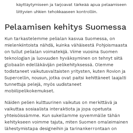
käyttäytymiseen ja tarjoavat tärkeää apua pelaamiseen
liittyvien uhkien tehokkaaseen kontrolliin.
Pelaamisen kehitys Suomessa
Kun tarkastelemme pelialan kasvua Suomessa, on
mielenkiintoista nähdä, kuinka vähäisestä Pohjoismaasta
on tullut pelialan voimatekijä. Viime vuosina Suomen
teknologian ja luovuuden hyväksyminen on tehnyt siitä
globaalin edelläkävijän pelikehityksessä. Olemme
todistaneet vaikutusvaltaisten yritysten, kuten Rovion ja
Supercellin, nousun, jotka ovat paitsi kehittäneet laajalti
tunnettuja pelejä, myös uudistaneet
mobiilipelikokemukset.
Näiden pelien kulttuurinen vaikutus on merkittävä ja
vaikuttaa sosiaalista interaktiota ja jopa opetusta
yhteisöissämme. Kun sukellamme syvemmälle tähän
kehitykseen voimme tajuta, miten Suomen omaleimainen
lähestymistapa designeihin ja tarinankerrontaan on