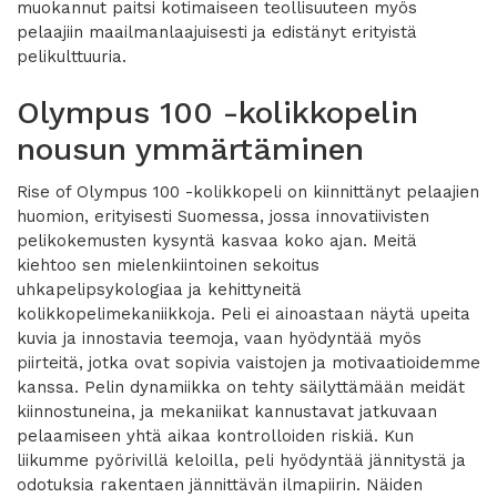
muokannut paitsi kotimaiseen teollisuuteen myös
pelaajiin maailmanlaajuisesti ja edistänyt erityistä
pelikulttuuria.
Olympus 100 -kolikkopelin
nousun ymmärtäminen
Rise of Olympus 100 -kolikkopeli on kiinnittänyt pelaajien
huomion, erityisesti Suomessa, jossa innovatiivisten
pelikokemusten kysyntä kasvaa koko ajan. Meitä
kiehtoo sen mielenkiintoinen sekoitus
uhkapelipsykologiaa ja kehittyneitä
kolikkopelimekaniikkoja. Peli ei ainoastaan näytä upeita
kuvia ja innostavia teemoja, vaan hyödyntää myös
piirteitä, jotka ovat sopivia vaistojen ja motivaatioidemme
kanssa. Pelin dynamiikka on tehty säilyttämään meidät
kiinnostuneina, ja mekaniikat kannustavat jatkuvaan
pelaamiseen yhtä aikaa kontrolloiden riskiä. Kun
liikumme pyörivillä keloilla, peli hyödyntää jännitystä ja
odotuksia rakentaen jännittävän ilmapiirin. Näiden