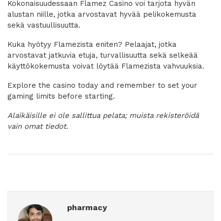
Kokonaisuudessaan Flamez Casino voi tarjota hyvän
alustan niille, jotka arvostavat hyvää pelikokemusta
sekä vastuullisuutta.
Kuka hyötyy Flamezista eniten? Pelaajat, jotka
arvostavat jatkuvia etuja, turvallisuutta sekä selkeää
käyttökokemusta voivat löytää Flamezista vahvuuksia.
Explore the casino today and remember to set your
gaming limits before starting.
Alaikäisille ei ole sallittua pelata; muista rekisteröidä
vain omat tiedot.
pharmacy