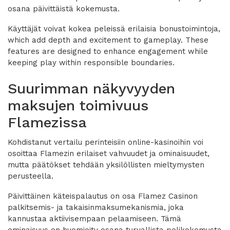
osana päivittäistä kokemusta.
Käyttäjät voivat kokea peleissä erilaisia bonustoimintoja,
which add depth and excitement to gameplay. These
features are designed to enhance engagement while
keeping play within responsible boundaries.
Suurimman näkyvyyden
maksujen toimivuus
Flamezissa
Kohdistanut vertailu perinteisiin online-kasinoihin voi
osoittaa Flamezin erilaiset vahvuudet ja ominaisuudet,
mutta päätökset tehdään yksilöllisten mieltymysten
perusteella.
Päivittäinen käteispalautus on osa Flamez Casinon
palkitsemis- ja takaisinmaksumekanismia, joka
kannustaa aktiivisempaan pelaamiseen. Tämä