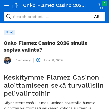
0
Onko Flamez Casino 2026 sinulle sopiva valinta?
Blog
Onko Flamez Casino 2026 sinulle
sopiva valinta?
Pharmacy
June 9, 2026
Keskitymme Flamez Casinon
aloittamiseen sekä turvallisiin
pelivalintoihin
Käynnistettäessä Flamez Casinon sivustolle huomio
kiinnittyy välittömästi selkeään kokonaisuuteen ja