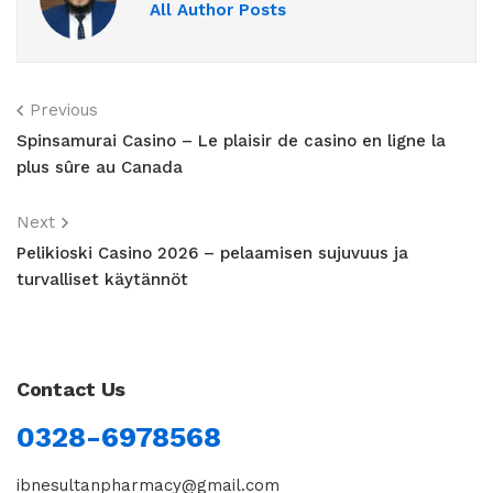
All Author Posts
Previous
Spinsamurai Casino – Le plaisir de casino en ligne la
plus sûre au Canada
Next
Pelikioski Casino 2026 – pelaamisen sujuvuus ja
turvalliset käytännöt
Contact Us
0328-6978568
ibnesultanpharmacy@gmail.com