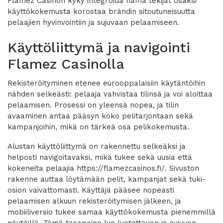
Flamez Casinon kyky integroida nämä tekijät osaksi
käyttökokemusta korostaa brändin sitoutuneisuutta
pelaajien hyvinvointiin ja sujuvaan pelaamiseen.
Käyttöliittymä ja navigointi
Flamez Casinolla
Rekisteröityminen etenee eurooppalaisiin käytäntöihin
nähden selkeästi: pelaaja vahvistaa tilinsä ja voi aloittaa
pelaamisen. Prosessi on yleensä nopea, ja tilin
avaaminen antaa pääsyn koko pelitarjontaan sekä
kampanjoihin, mikä on tärkeä osa pelikokemusta.
Alustan käyttöliittymä on rakennettu selkeäksi ja
helposti navigoitavaksi, mikä tukee sekä uusia että
kokeneita pelaajia
https://flamezcasinos.fi/
. Sivuston
rakenne auttaa löytämään pelit, kampanjat sekä tuki-
osion vaivattomasti. Käyttäjä pääsee nopeasti
pelaamisen alkuun rekisteröitymisen jälkeen, ja
mobiiliversio tukee samaa käyttökokemusta pienemmillä