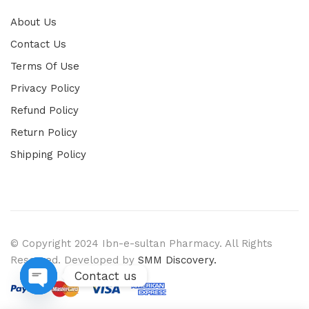
About Us
Contact Us
Terms Of Use
Privacy Policy
Refund Policy
Return Policy
Shipping Policy
© Copyright 2024 Ibn-e-sultan Pharmacy. All Rights
Reserved. Developed by
SMM Discovery.
Contact us
Open chaty