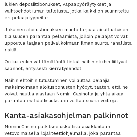
lukien deposiittibonukset, vapaapyöräytykset ja
vaihtoehdot ilman talletusta, jotka kaikki on suunniteltu
eri pelaajatyypeille.
Jokainen aloitusbonuksen muoto tarjoaa ainutlaatuisen
tilaisuuden parantaa pelaamista, jolloin pelaajat voivat
uppoutua laajaan pelivalikoimaan ilman suurta rahallista
riskiä.
On kuitenkin välttämätöntä tietää näihin etuihin liittyvät
säännöt, erityisesti kierrätysehdot.
Näihin ehtoihin tutustuminen voi auttaa pelaajia
maksimoimaan aloitusbonusten hyödyt, taaten, että he
voivat nauttia ajastaan Nomini Casinolla ja yhtä aikaa
parantaa mahdollisuuksiaan voittaa suuria voittoja.
Kanta-asiakasohjelman palkinnot
Nomini Casino palkitsee uskollisia asiakkaitaan
vetovoimaisella lojaliteettiohjelmalla, joka parantaa