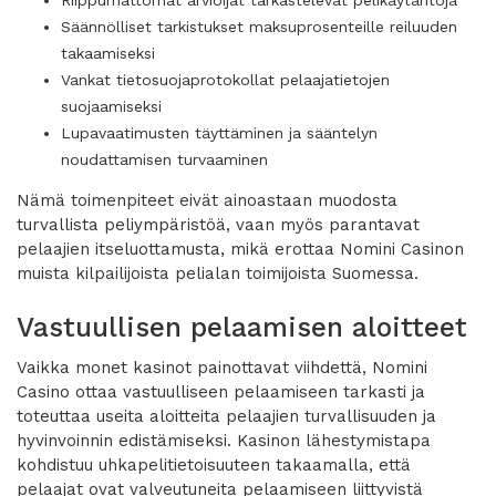
Säännölliset tarkistukset maksuprosenteille reiluuden
takaamiseksi
Vankat tietosuojaprotokollat pelaajatietojen
suojaamiseksi
Lupavaatimusten täyttäminen ja sääntelyn
noudattamisen turvaaminen
Nämä toimenpiteet eivät ainoastaan muodosta
turvallista peliympäristöä, vaan myös parantavat
pelaajien itseluottamusta, mikä erottaa Nomini Casinon
muista kilpailijoista pelialan toimijoista Suomessa.
Vastuullisen pelaamisen aloitteet
Vaikka monet kasinot painottavat viihdettä, Nomini
Casino ottaa vastuulliseen pelaamiseen tarkasti ja
toteuttaa useita aloitteita pelaajien turvallisuuden ja
hyvinvoinnin edistämiseksi. Kasinon lähestymistapa
kohdistuu uhkapelitietoisuuteen takaamalla, että
pelaajat ovat valveutuneita pelaamiseen liittyvistä