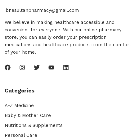
ibnesultanpharmacy@gmail.com
We believe in making healthcare accessible and
convenient for everyone. With our online pharmacy
store, you can easily order your prescription
medications and healthcare products from the comfort
of your home.
Categories
A-Z Medicine
Baby & Mother Care
Nutritions & Supplements
Personal Care