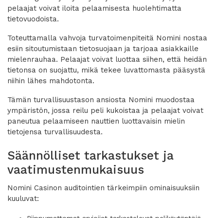
pelaajat voivat iloita pelaamisesta huolehtimatta
tietovuodoista.
Toteuttamalla vahvoja turvatoimenpiteitä Nomini nostaa
esiin sitoutumistaan tietosuojaan ja tarjoaa asiakkaille
mielenrauhaa. Pelaajat voivat luottaa siihen, että heidän
tietonsa on suojattu, mikä tekee luvattomasta pääsystä
niihin lähes mahdotonta.
Tämän turvallisuustason ansiosta Nomini muodostaa
ympäristön, jossa reilu peli kukoistaa ja pelaajat voivat
paneutua pelaamiseen nauttien luottavaisin mielin
tietojensa turvallisuudesta.
Säännölliset tarkastukset ja
vaatimustenmukaisuus
Nomini Casinon auditointien tärkeimpiin ominaisuuksiin
kuuluvat:
Riippumattomat arvioijat tarkastelevat pelikäytäntöjä