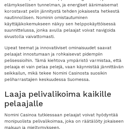
elämyksellisen tunnelman, ja energiset äänimaisemat
korostavat pelin jännitystä tehden jokaisesta hetkestä
nautinnollisen. Nominin omistautuminen
käyttäjäkokemukseen näkyy sen helppokäyttöisessä
suunnittelussa, jonka avulla pelaajat voivat navigoida
sivustolla vaivattomasti.
Upeat teemat ja innovatiiviset ominaisuudet saavat
pelaajat innostumaan ja rohkaisevat pidempiin
pelisessioihin. Tämä kiehtova ympäristö varmistaa, että
pelaaja ei vain pelaa pelejä, vaan käynnistää jännittävän
seikkailun, mikä tekee Nomini Casinosta suosikin
peliharrastajien keskuudessa Suomessa.
Laaja pelivalikoima kaikille
pelaajalle
Nomini Casinoa tutkiessaan pelaajat voivat hyödyntää
monipuolista pelivalikoimaa, joka on räätälöity jokaiseen
makuun ja mieltymykseen.