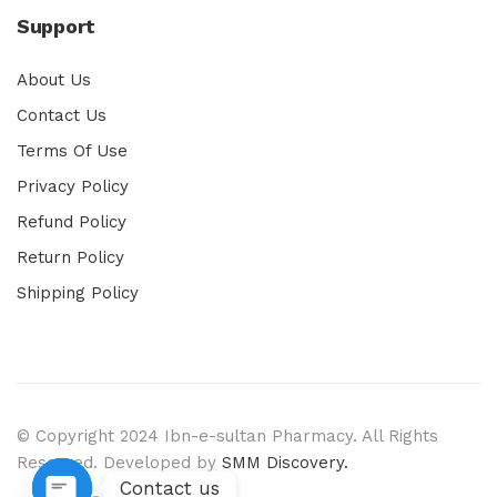
Support
About Us
Contact Us
Terms Of Use
Privacy Policy
Refund Policy
Return Policy
Shipping Policy
© Copyright 2024 Ibn-e-sultan Pharmacy. All Rights
Reserved. Developed by
SMM Discovery.
Contact us