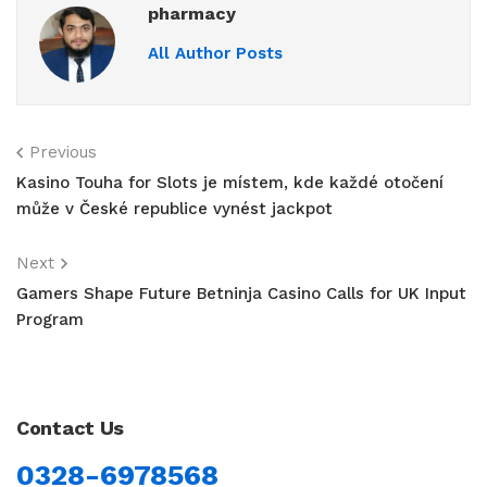
pharmacy
All Author Posts
Previous
Kasino Touha for Slots je místem, kde každé otočení
může v České republice vynést jackpot
Next
Gamers Shape Future Betninja Casino Calls for UK Input
Program
Contact Us
0328-6978568