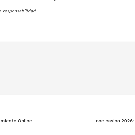
 responsabilidad.
imiento Online
one casino 2026: