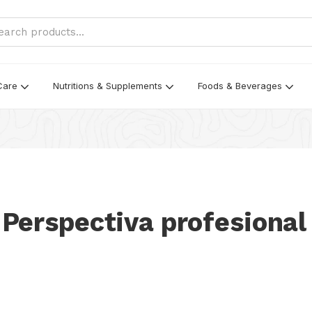
Care
Nutritions & Supplements
Foods & Beverages
erspectiva profesional s