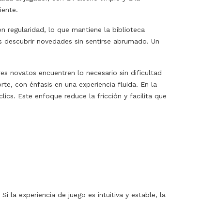
iente.
on regularidad, lo que mantiene la biblioteca
es descubrir novedades sin sentirse abrumado. Un
es novatos encuentren lo necesario sin dificultad
te, con énfasis en una experiencia fluida. En la
lics. Este enfoque reduce la fricción y facilita que
i la experiencia de juego es intuitiva y estable, la