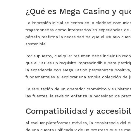
¿Qué es Mega Casino y qué
La impresión inicial se centra en la claridad comun
tragamonedas como interesados en experiencias de cas
párrafo reafirma la necesidad de que el usuario cuen
sostenible.
Por supuesto, cualquier resumen debe incluir un rec
que el 18+ es un requisito imprescindible para parti
la experiencia con Mega Casino permanezca positiva, 
fundamentales al explorar una amplia colección de j
La reputación de un operador cromático y su histor
las fuentes, la revisión enfatiza la necesidad de prac
Compatibilidad y accesib
Al evaluar plataformas móviles, la consistencia del di
de una cuenta unificada y de un progreso que se man