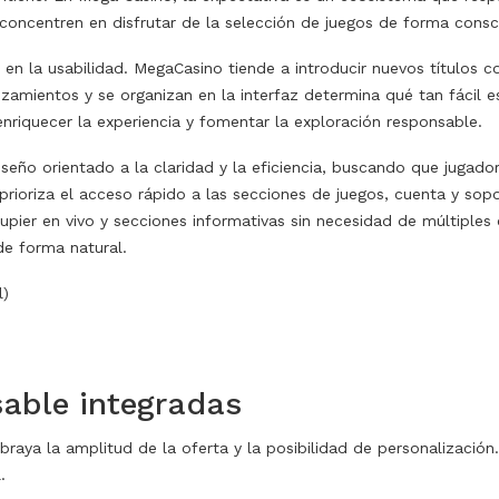
 concentren en disfrutar de la selección de juegos de forma consc
 en la usabilidad. MegaCasino tiende a introducir nuevos títulos c
zamientos y se organizan en la interfaz determina qué tan fácil 
riquecer la experiencia y fomentar la exploración responsable.
ño orientado a la claridad y la eficiencia, buscando que jugador
rioriza el acceso rápido a las secciones de juegos, cuenta y sopor
upier en vivo y secciones informativas sin necesidad de múltiples c
de forma natural.
l)
sable integradas
raya la amplitud de la oferta y la posibilidad de personalización. S
.