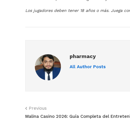
Los jugadores deben tener 18 años o más. Juega con
pharmacy
All Author Posts
Previous
Malina Casino 2026: Guía Completa del Entreten