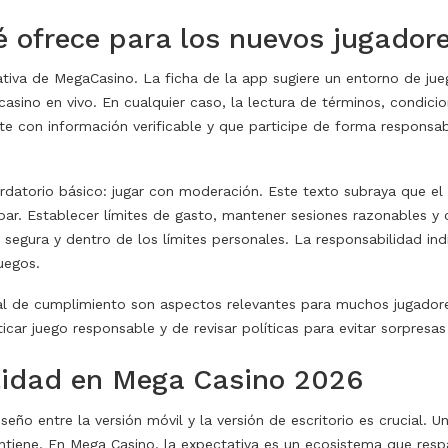
 ofrece para los nuevos jugador
icativa de MegaCasino. La ficha de la app sugiere un entorno de 
ino en vivo. En cualquier caso, la lectura de términos, condicione
te con información verificable y que participe de forma responsab
ordatorio básico: jugar con moderación. Este texto subraya que el
cipar. Establecer límites de gasto, mantener sesiones razonables 
segura y dentro de los límites personales. La responsabilidad indi
uegos.
ial de cumplimiento son aspectos relevantes para muchos jugador
ticar juego responsable y de revisar políticas para evitar sorpresas
ilidad en Mega Casino 2026
seño entre la versión móvil y la versión de escritorio es crucial. U
tiene. En Mega Casino, la expectativa es un ecosistema que respa