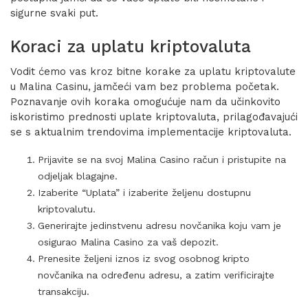
sigurne svaki put.
Koraci za uplatu kriptovaluta
Vodit ćemo vas kroz bitne korake za uplatu kriptovalute
u Malina Casinu, jamčeći vam bez problema početak.
Poznavanje ovih koraka omogućuje nam da učinkovito
iskoristimo prednosti uplate kriptovaluta, prilagođavajući
se s aktualnim trendovima implementacije kriptovaluta.
Prijavite se na svoj Malina Casino račun i pristupite na
odjeljak blagajne.
Izaberite “Uplata” i izaberite željenu dostupnu
kriptovalutu.
Generirajte jedinstvenu adresu novčanika koju vam je
osigurao Malina Casino za vaš depozit.
Prenesite željeni iznos iz svog osobnog kripto
novčanika na određenu adresu, a zatim verificirajte
transakciju.