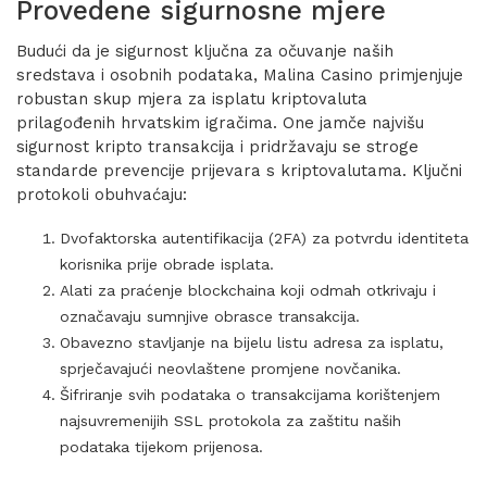
Provedene sigurnosne mjere
Budući da je sigurnost ključna za očuvanje naših
sredstava i osobnih podataka, Malina Casino primjenjuje
robustan skup mjera za isplatu kriptovaluta
prilagođenih hrvatskim igračima. One jamče najvišu
sigurnost kripto transakcija i pridržavaju se stroge
standarde prevencije prijevara s kriptovalutama. Ključni
protokoli obuhvaćaju:
Dvofaktorska autentifikacija (2FA) za potvrdu identiteta
korisnika prije obrade isplata.
Alati za praćenje blockchaina koji odmah otkrivaju i
označavaju sumnjive obrasce transakcija.
Obavezno stavljanje na bijelu listu adresa za isplatu,
sprječavajući neovlaštene promjene novčanika.
Šifriranje svih podataka o transakcijama korištenjem
najsuvremenijih SSL protokola za zaštitu naših
podataka tijekom prijenosa.