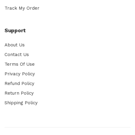
Track My Order
Support
About Us
Contact Us
Terms Of Use
Privacy Policy
Refund Policy
Return Policy
Shipping Policy