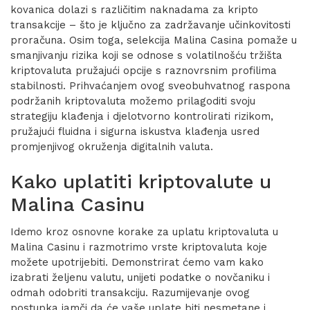
kovanica dolazi s različitim naknadama za kripto
transakcije – što je ključno za zadržavanje učinkovitosti
proračuna. Osim toga, selekcija Malina Casina pomaže u
smanjivanju rizika koji se odnose s volatilnošću tržišta
kriptovaluta pružajući opcije s raznovrsnim profilima
stabilnosti. Prihvaćanjem ovog sveobuhvatnog raspona
podržanih kriptovaluta možemo prilagoditi svoju
strategiju klađenja i djelotvorno kontrolirati rizikom,
pružajući fluidna i sigurna iskustva klađenja usred
promjenjivog okruženja digitalnih valuta.
Kako uplatiti kriptovalute u
Malina Casinu
Idemo kroz osnovne korake za uplatu kriptovaluta u
Malina Casinu i razmotrimo vrste kriptovaluta koje
možete upotrijebiti. Demonstrirat ćemo vam kako
izabrati željenu valutu, unijeti podatke o novčaniku i
odmah odobriti transakciju. Razumijevanje ovog
postupka jamči da će vaše uplate biti nesmetane i