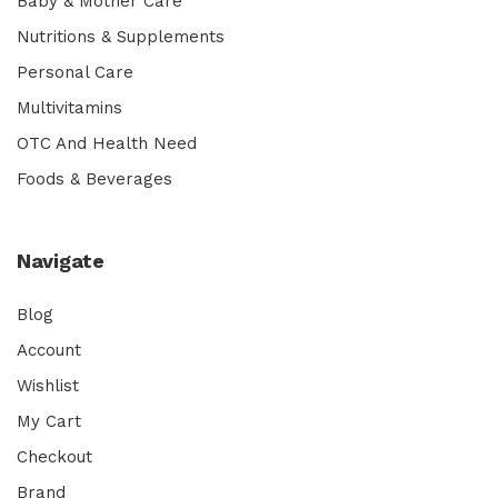
Baby & Mother Care
Nutritions & Supplements
Personal Care
Multivitamins
OTC And Health Need
Foods & Beverages
Navigate
Blog
Account
Wishlist
My Cart
Checkout
Brand