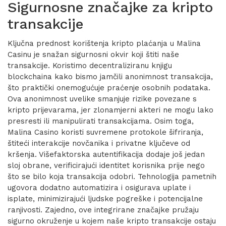
Sigurnosne značajke za kripto
transakcije
Ključna prednost korištenja kripto plaćanja u Malina
Casinu je snažan sigurnosni okvir koji štiti naše
transakcije. Koristimo decentraliziranu knjigu
blockchaina kako bismo jamčili anonimnost transakcija,
što praktički onemogućuje praćenje osobnih podataka.
Ova anonimnost uvelike smanjuje rizike povezane s
kripto prijevarama, jer zlonamjerni akteri ne mogu lako
presresti ili manipulirati transakcijama. Osim toga,
Malina Casino koristi suvremene protokole šifriranja,
štiteći interakcije novčanika i privatne ključeve od
kršenja. Višefaktorska autentifikacija dodaje još jedan
sloj obrane, verificirajući identitet korisnika prije nego
što se bilo koja transakcija odobri. Tehnologija pametnih
ugovora dodatno automatizira i osigurava uplate i
isplate, minimizirajući ljudske pogreške i potencijalne
ranjivosti. Zajedno, ove integrirane značajke pružaju
sigurno okruženje u kojem naše kripto transakcije ostaju