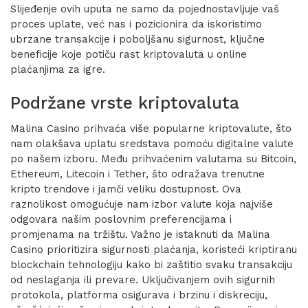
Slijeđenje ovih uputa ne samo da pojednostavljuje vaš
proces uplate, već nas i pozicionira da iskoristimo
ubrzane transakcije i poboljšanu sigurnost, ključne
beneficije koje potiču rast kriptovaluta u online
plaćanjima za igre.
Podržane vrste kriptovaluta
Malina Casino prihvaća više popularne kriptovalute, što
nam olakšava uplatu sredstava pomoću digitalne valute
po našem izboru. Među prihvaćenim valutama su Bitcoin,
Ethereum, Litecoin i Tether, što odražava trenutne
kripto trendove i jamči veliku dostupnost. Ova
raznolikost omogućuje nam izbor valute koja najviše
odgovara našim poslovnim preferencijama i
promjenama na tržištu. Važno je istaknuti da Malina
Casino prioritizira sigurnosti plaćanja, koristeći kriptiranu
blockchain tehnologiju kako bi zaštitio svaku transakciju
od neslaganja ili prevare. Uključivanjem ovih sigurnih
protokola, platforma osigurava i brzinu i diskreciju,