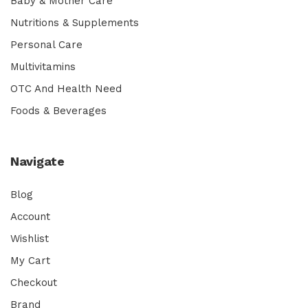
Baby & Mother Care
Nutritions & Supplements
Personal Care
Multivitamins
OTC And Health Need
Foods & Beverages
Navigate
Blog
Account
Wishlist
My Cart
Checkout
Brand