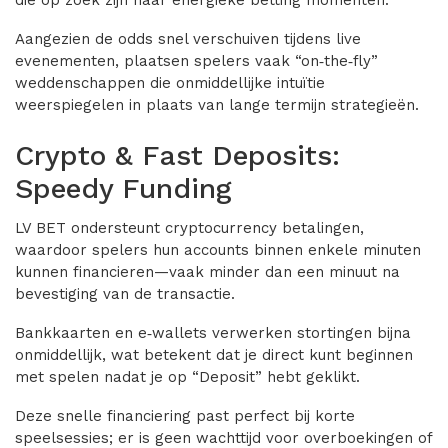
die op zoek zijn naar energieke betting momenten.
Aangezien de odds snel verschuiven tijdens live
evenementen, plaatsen spelers vaak “on‑the‑fly”
weddenschappen die onmiddellijke intuïtie
weerspiegelen in plaats van lange termijn strategieën.
Crypto & Fast Deposits:
Speedy Funding
LV BET ondersteunt cryptocurrency betalingen,
waardoor spelers hun accounts binnen enkele minuten
kunnen financieren—vaak minder dan een minuut na
bevestiging van de transactie.
Bankkaarten en e‑wallets verwerken stortingen bijna
onmiddellijk, wat betekent dat je direct kunt beginnen
met spelen nadat je op “Deposit” hebt geklikt.
Deze snelle financiering past perfect bij korte
speelsessies; er is geen wachttijd voor overboekingen of