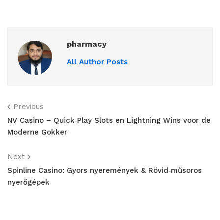
pharmacy
All Author Posts
Previous
NV Casino – Quick‑Play Slots en Lightning Wins voor de
Moderne Gokker
Next
Spinline Casino: Gyors nyeremények & Rövid‑műsoros
nyerőgépek