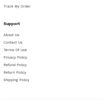
Track My Order
Support
About Us
Contact Us
Terms Of Use
Privacy Policy
Refund Policy
Return Policy
Shipping Policy