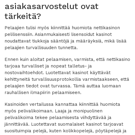
asiakasarvostelut ovat
tärkeitä?
Pelaajien tulisi myös kiinnittää huomiota nettikasinon
pelilisenssiin. Asianmukaisesti lisensoidut kasinot
noudattavat tiukkoja sääntöjä ja määräyksiä, mikä lisää
pelaajien turvallisuuden tunnetta.
Ennen kuin aloitat pelaamisen, varmista, että nettikasino
tarjoaa turvalliset ja nopeat talletus- ja
nostovaihtoehdot. Luotettavat kasinot käyttävät
kehittyneitä turvallisuusprotokollia varmistaakseen, että
pelaajien tiedot ovat turvassa. Tämä auttaa luomaan
rauhallisen ilmapiirin pelaamiseen.
Kasinoiden vertailussa kannattaa kiinnittää huomiota
myös pelivalikoimaan. Laaja ja monipuolinen
pelivalikoima tekee pelaamisesta viihdyttävää ja
jännittävää. Luotettavat suomalaiset kasinot tarjoavat
suosituimpia pelejä, kuten kolikkopelejä, pöytäpelejä ja