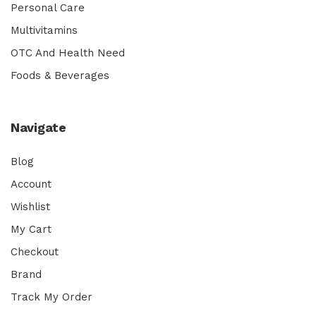
Personal Care
Multivitamins
OTC And Health Need
Foods & Beverages
Navigate
Blog
Account
Wishlist
My Cart
Checkout
Brand
Track My Order