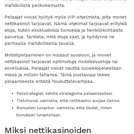
mahdollista pelikokemusta.
Pelaajat voivat hyötyä myös VIP-ohjelmista, joita monet
nettikasinot tarjoavat. Nämä ohjelmat tarjoavat erityisiä
etuja, kuten eksklusiivisia bonuksia ja henkilökohtaista
palvelua. Tarkista, mitä etuja saat, ja hyödynnä ne
parhaalla mahdollisella tavalla.
Mobiilipelaaminen on noussut suosioon, ja monet
nettikasinot tarjoavat optimoituja mobiilisivustoja tai
sovelluksia. Pelaajat voivat nauttia suosikkipeleistään
missä ja milloin tahansa. Tämä joustavuus tekee
pelaamisesta entistä houkuttelevampaa.
Pelistrategiat: kehitä strategioita pelaamisellesi.
Tietoturva: varmista, että nettikasino suojaa tietosi.
Bonusten lunastus: varmista, että tiedät, miten
bonukset lunastetaan.
Miksi nettikasinoiden