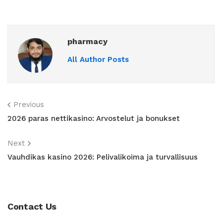
pharmacy
All Author Posts
Previous
2026 paras nettikasino: Arvostelut ja bonukset
Next
Vauhdikas kasino 2026: Pelivalikoima ja turvallisuus
Contact Us