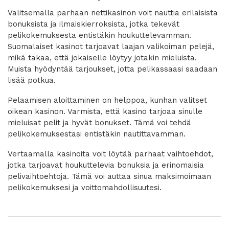
Valitsemalla parhaan nettikasinon voit nauttia erilaisista
bonuksista ja ilmaiskierroksista, jotka tekevät
pelikokemuksesta entistäkin houkuttelevamman.
Suomalaiset kasinot tarjoavat laajan valikoiman pelejä,
mikä takaa, että jokaiselle löytyy jotakin mieluista.
Muista hyödyntää tarjoukset, jotta pelikassaasi saadaan
lisää potkua.
Pelaamisen aloittaminen on helppoa, kunhan valitset
oikean kasinon. Varmista, että kasino tarjoaa sinulle
mieluisat pelit ja hyvät bonukset. Tämä voi tehdä
pelikokemuksestasi entistäkin nautittavamman.
Vertaamalla kasinoita voit löytää parhaat vaihtoehdot,
jotka tarjoavat houkuttelevia bonuksia ja erinomaisia
pelivaihtoehtoja. Tämä voi auttaa sinua maksimoimaan
pelikokemuksesi ja voittomahdollisuutesi.