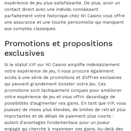
expérience de jeu plus satisfaisante. De plus, avoir un
contact direct avec une individu connaissant
parfaitement votre historique chez N1 Casino vous offre
une assurance et une touche personnelle qui manquent
aux comptes classiques.
Promotions et propositions
exclusives
Si le statut VIP sur N1 Casino amplifie indéniablement
votre expérience de jeu, il vous procure également
accès à une série de promotions et d’offres exclusives
qui peuvent grandement booster votre jeu. Ces
promotions sont tactiquement conçues pour améliorer
votre expérience de jeu et vous offrir davantage de
possibilités d’augmenter vos gains. En tant que VIP, vous
jouissez de mises plus élevées, de limites de retrait plus
importantes et de délais de paiement plus courts :
autant d’avantages fondamentaux pour un joueur
engagé qui cherche à maximiser ses gains. Au-delà des