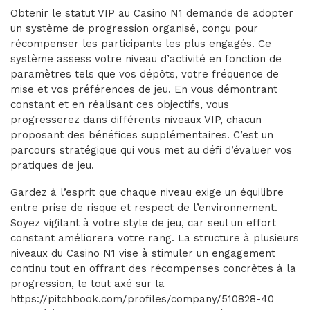
Obtenir le statut VIP au Casino N1 demande de adopter
un système de progression organisé, conçu pour
récompenser les participants les plus engagés. Ce
système assess votre niveau d’activité en fonction de
paramètres tels que vos dépôts, votre fréquence de
mise et vos préférences de jeu. En vous démontrant
constant et en réalisant ces objectifs, vous
progresserez dans différents niveaux VIP, chacun
proposant des bénéfices supplémentaires. C’est un
parcours stratégique qui vous met au défi d’évaluer vos
pratiques de jeu.
Gardez à l’esprit que chaque niveau exige un équilibre
entre prise de risque et respect de l’environnement.
Soyez vigilant à votre style de jeu, car seul un effort
constant améliorera votre rang. La structure à plusieurs
niveaux du Casino N1 vise à stimuler un engagement
continu tout en offrant des récompenses concrètes à la
progression, le tout axé sur la
https://pitchbook.com/profiles/company/510828-40