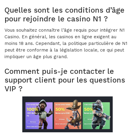
Quelles sont les conditions d’âge
pour rejoindre le casino N1 ?
Vous souhaitez connaître l’âge requis pour intégrer N1
Casino. En général, les casinos en ligne exigent au
moins 18 ans. Cependant, la politique particulière de N1
peut être conforme à la législation locale, ce qui peut
impliquer un âge plus grand.
Comment puis-je contacter le
support client pour les questions
VIP ?