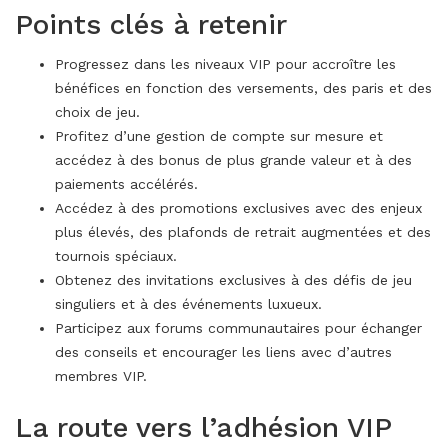
Points clés à retenir
Progressez dans les niveaux VIP pour accroître les
bénéfices en fonction des versements, des paris et des
choix de jeu.
Profitez d’une gestion de compte sur mesure et
accédez à des bonus de plus grande valeur et à des
paiements accélérés.
Accédez à des promotions exclusives avec des enjeux
plus élevés, des plafonds de retrait augmentées et des
tournois spéciaux.
Obtenez des invitations exclusives à des défis de jeu
singuliers et à des événements luxueux.
Participez aux forums communautaires pour échanger
des conseils et encourager les liens avec d’autres
membres VIP.
La route vers l’adhésion VIP