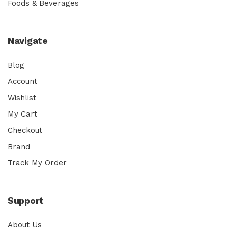
Foods & Beverages
Navigate
Blog
Account
Wishlist
My Cart
Checkout
Brand
Track My Order
Support
About Us