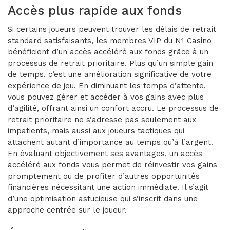
Accès plus rapide aux fonds
Si certains joueurs peuvent trouver les délais de retrait
standard satisfaisants, les membres VIP du N1 Casino
bénéficient d’un accès accéléré aux fonds grâce à un
processus de retrait prioritaire. Plus qu’un simple gain
de temps, c’est une amélioration significative de votre
expérience de jeu. En diminuant les temps d’attente,
vous pouvez gérer et accéder à vos gains avec plus
d’agilité, offrant ainsi un confort accru. Le processus de
retrait prioritaire ne s’adresse pas seulement aux
impatients, mais aussi aux joueurs tactiques qui
attachent autant d’importance au temps qu’à l’argent.
En évaluant objectivement ses avantages, un accès
accéléré aux fonds vous permet de réinvestir vos gains
promptement ou de profiter d’autres opportunités
financières nécessitant une action immédiate. Il s’agit
d’une optimisation astucieuse qui s’inscrit dans une
approche centrée sur le joueur.