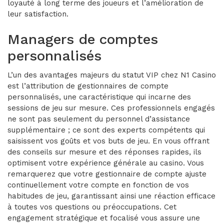
loyauté à long terme des joueurs et l’amélioration de
leur satisfaction.
Managers de comptes
personnalisés
L’un des avantages majeurs du statut VIP chez N1 Casino
est l’attribution de gestionnaires de compte
personnalisés, une caractéristique qui incarne des
sessions de jeu sur mesure. Ces professionnels engagés
ne sont pas seulement du personnel d’assistance
supplémentaire ; ce sont des experts compétents qui
saisissent vos goûts et vos buts de jeu. En vous offrant
des conseils sur mesure et des réponses rapides, ils
optimisent votre expérience générale au casino. Vous
remarquerez que votre gestionnaire de compte ajuste
continuellement votre compte en fonction de vos
habitudes de jeu, garantissant ainsi une réaction efficace
à toutes vos questions ou préoccupations. Cet
engagement stratégique et focalisé vous assure une